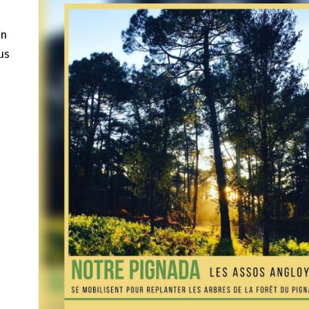
on
us