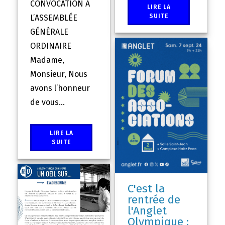
CONVOCATION À
LIRE LA
SUITE
L’ASSEMBLÉE
GÉNÉRALE
ORDINAIRE
Madame,
Monsieur, Nous
avons l’honneur
de vous...
LIRE LA
SUITE
C'est la
rentrée de
l'Anglet
Olympique :