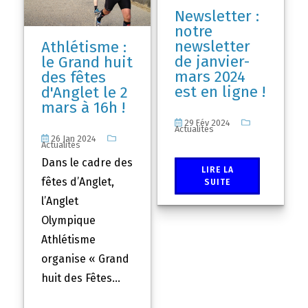
Newsletter :
notre
newsletter
Athlétisme :
de janvier-
le Grand huit
mars 2024
des fêtes
est en ligne !
d'Anglet le 2
mars à 16h !
29 Fév 2024
Actualités
26 Jan 2024
Actualités
Dans le cadre des
LIRE LA
fêtes d’Anglet,
SUITE
l’Anglet
Olympique
Athlétisme
organise « Grand
huit des Fêtes...