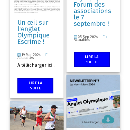
Forum des
associations
le 7
Un œil sur
septembre !
l'Anglet
Olympique
05 Sep 2024
Actualités
Escrime !
19 Mar 2024
LIRE LA
Actualités
SUITE
A télécharger ici !
LIRE LA
SUITE