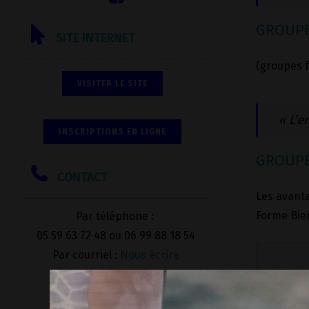
GROUPE
SITE INTERNET
(groupes 
VISITER LE SITE
« L’e
INSCRIPTIONS EN LIGNE
GROUPE
CONTACT
Les avanta
Forme Bien
Par téléphone :
05 59 63 72 48 ou 06 99 88 18 54
Par courriel :
Nous écrire