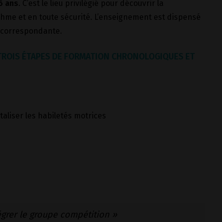
6 ans
. C’est le lieu privilégié pour découvrir la
thme et en toute sécurité. L’enseignement est dispensé
F correspondante.
 TROIS ÉTAPES DE FORMATION CHRONOLOGIQUES ET
taliser les habiletés motrices
égrer le groupe compétition »