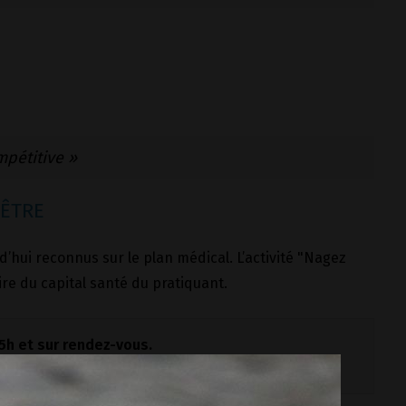
mpétitive »
 ÊTRE
rd’hui reconnus sur le plan médical. L’activité "Nagez
re du capital santé du pratiquant.
h et sur rendez-vous.