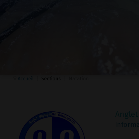
Accueil
|
Sections
|
Natation
Anglet
Inform