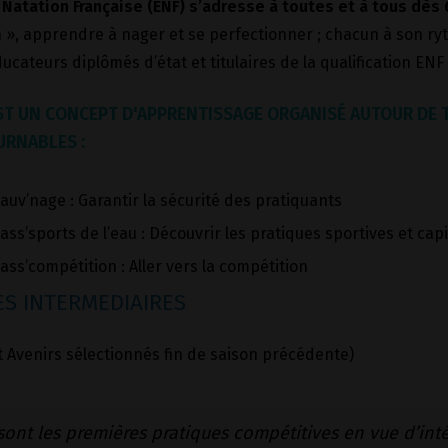
 Natation Française (ENF) s’adresse à toutes et à tous dès 
 », apprendre à nager et se perfectionner ; chacun à son ry
ucateurs diplômés d’état et titulaires de la qualification EN
’EST UN CONCEPT D'APPRENTISSAGE ORGANISÉ AUTOUR DE
RNABLES :
auv’nage : Garantir la sécurité des pratiquants
ass’sports de l’eau : Découvrir les pratiques sportives et capi
ass’compétition : Aller vers la compétition
S INTERMEDIAIRES
t Avenirs sélectionnés fin de saison précédente)
sont les premières pratiques compétitives en vue d’int