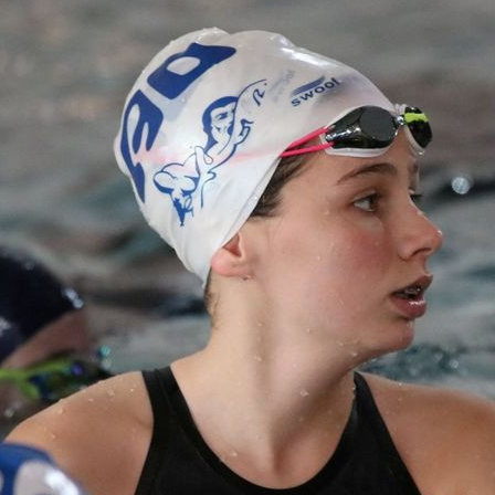
Joomla Gallery
makes it better.
équipe
 Flamarion (Présidente)
tte Salem (Secrétaire)