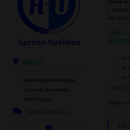
L’Ecole de
« Natation
par des éd
L’ENF, C
INCONTOU
Le S
ADRESSE
Le P
Le P
Centre Sportif El Hogar
,
GROUPE
54 rue de Hausquette,
64600 Anglet
(Espoirs e
RÉSEAUX SOCIAUX
« Ce 