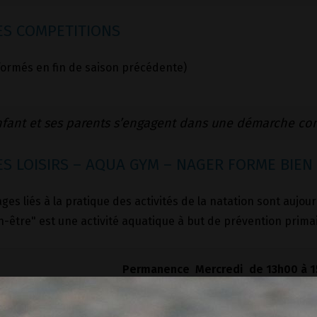
S COMPETITIONS
formés en fin de saison précédente)
nfant et ses parents s’engagent dans une démarche co
S LOISIRS – AQUA GYM – NAGER FORME BIEN
ges liés à la pratique des activités de la natation sont aujou
-être" est une activité aquatique à but de prévention primai
Permanence Mercredi de 13h00 à 15