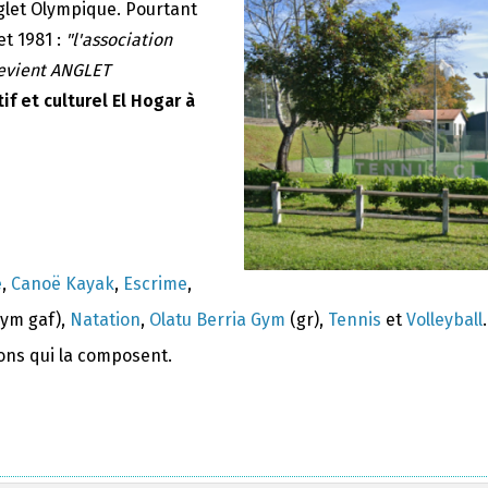
nglet Olympique. Pourtant
et 1981 :
"l'association
devient ANGLET
if et culturel El Hogar à
e
,
Canoë Kayak
,
Escrime
,
ym gaf),
Natation
,
Olatu Berria Gym
(gr),
Tennis
et
Volleyball
.
ions qui la composent.