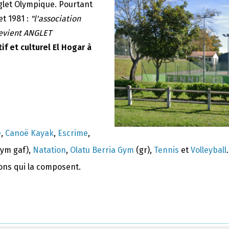
nglet Olympique. Pourtant
et 1981 :
"l'association
devient ANGLET
if et culturel El Hogar à
e
,
Canoë Kayak
,
Escrime
,
ym gaf),
Natation
,
Olatu Berria Gym
(gr),
Tennis
et
Volleyball
.
ions qui la composent.