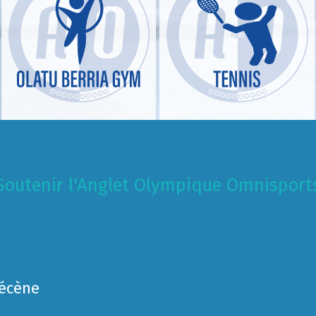
Soutenir l'Anglet Olympique Omnisport
Mécène