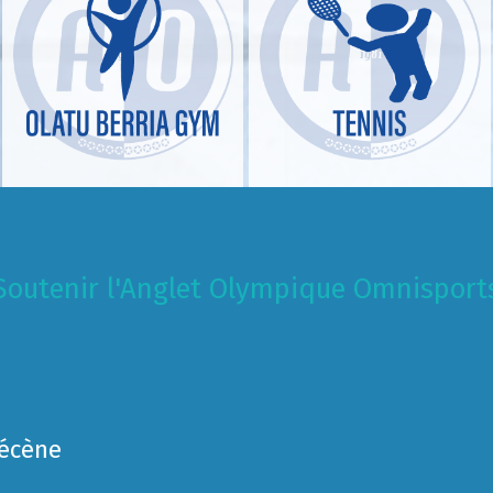
Soutenir l'Anglet Olympique Omnisport
Mécène