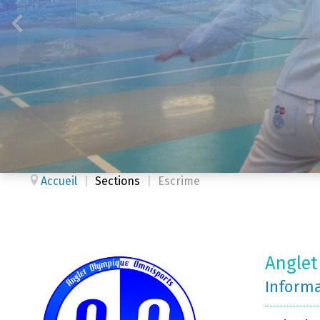
Accueil
|
Sections
|
Escrime
Anglet
Inform