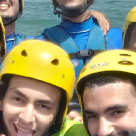
Joomla Gallery
makes it better.
équipe
ra Burasovitch (Présidente)
ole Lagourde (Secrétaire)
ent Pidou (Secrétaire Adjoint)
e Seznec (Trésorière)
hie Arulanantham (Tresorier Adjoint)