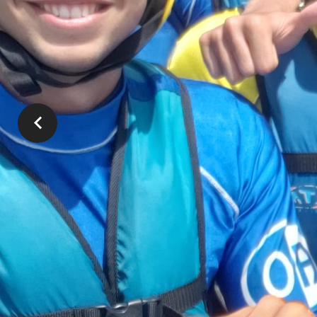
Par téléphone : 06 50 29 72 61
Par courriel :
Nous écrire
Documents utiles
TARIFS
2023
FLYER
AOCK
AOCK