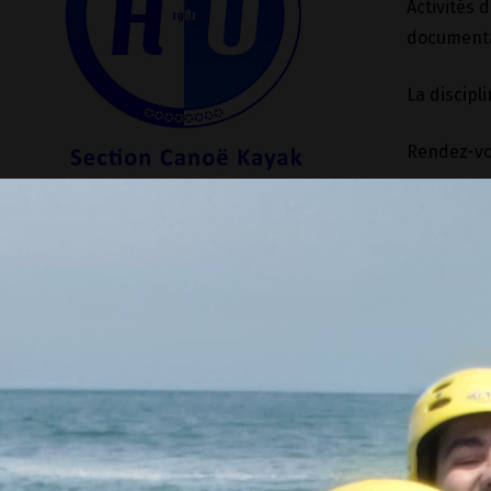
Activités 
documentai
La discipl
Rendez-vo
ADRESSE
Local du club :
Kiosque de la Barre
Plage de la barre
64600 Anglet
Adresse postale :
Centre Sportif El Hogar