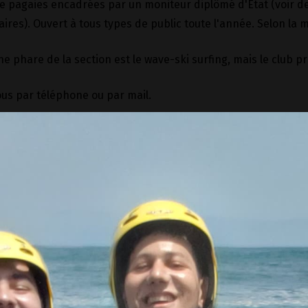
de pagaies encadrées par un moniteur diplômé d'État (voir de
res). Ouvert à tous types de public toute l'année. Selon la m
ine phare de la section est le wave-ski surfing, mais le club
us par téléphone ou par mail.