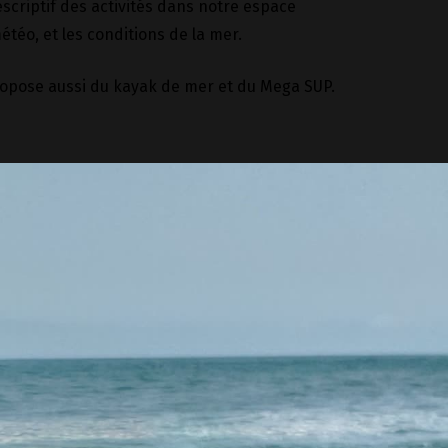
scriptif des activités dans notre espace
étéo, et les conditions de la mer.
 propose aussi du kayak de mer et du Mega SUP.