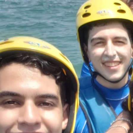
54 rue de Hausquette
64600 Anglet
RÉSEAUX SOCIAUX
Notre 
Eno
SITE INTERNET
Nic
Vinc
VISITER LE SITE
Ann
Sop
INSCRIPTIONS EN LIGNE
CONTACT