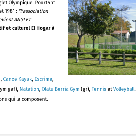
nglet Olympique. Pourtant
et 1981 :
"l'association
devient ANGLET
if et culturel El Hogar à
e
,
Canoë Kayak
,
Escrime
,
ym gaf),
Natation
,
Olatu Berria Gym
(gr),
Tennis
et
Volleyball
.
ions qui la composent.