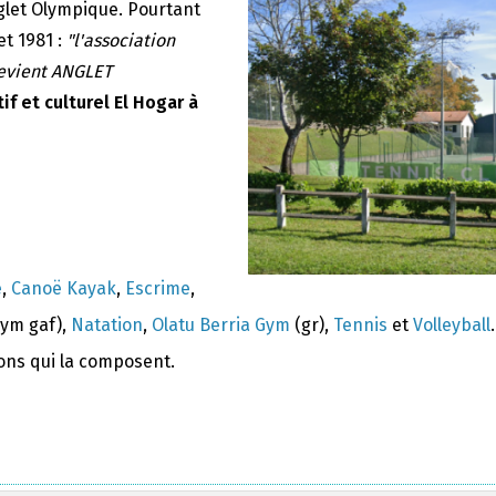
nglet Olympique. Pourtant
et 1981 :
"l'association
devient ANGLET
if et culturel El Hogar à
e
,
Canoë Kayak
,
Escrime
,
ym gaf),
Natation
,
Olatu Berria Gym
(gr),
Tennis
et
Volleyball
.
ions qui la composent.