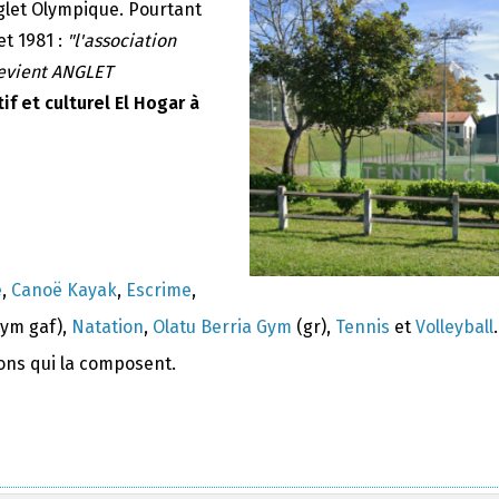
nglet Olympique. Pourtant
et 1981 :
"l'association
devient ANGLET
if et culturel El Hogar à
e
,
Canoë Kayak
,
Escrime
,
ym gaf),
Natation
,
Olatu Berria Gym
(gr),
Tennis
et
Volleyball
.
ions qui la composent.