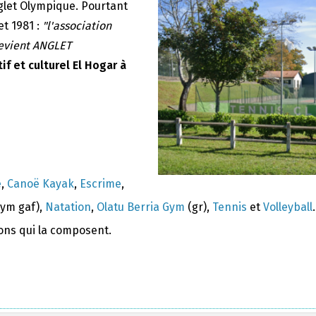
nglet Olympique. Pourtant
et 1981 :
"l'association
devient ANGLET
if et culturel El Hogar à
e
,
Canoë Kayak
,
Escrime
,
ym gaf),
Natation
,
Olatu Berria Gym
(gr),
Tennis
et
Volleyball
.
ions qui la composent.