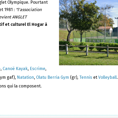
nglet Olympique. Pourtant
et 1981 :
"l'association
devient ANGLET
if et culturel El Hogar à
e
,
Canoë Kayak
,
Escrime
,
ym gaf),
Natation
,
Olatu Berria Gym
(gr),
Tennis
et
Volleyball
.
ions qui la composent.