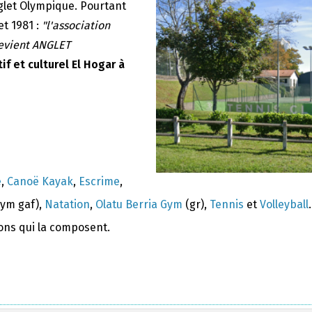
nglet Olympique. Pourtant
et 1981 :
"l'association
devient ANGLET
if et culturel El Hogar à
e
,
Canoë Kayak
,
Escrime
,
ym gaf),
Natation
,
Olatu Berria Gym
(gr),
Tennis
et
Volleyball
.
ions qui la composent.