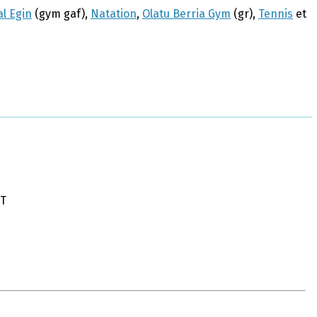
l Egin
(gym gaf),
Natation
,
Olatu Berria Gym
(gr),
Tennis
et
ET