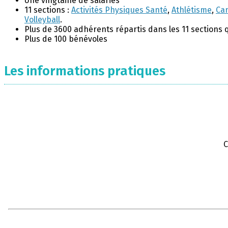
Une vingtaine de salariés
11 sections :
Activités Physiques Santé
,
Athlétisme
,
Ca
Volleyball
.
Plus de 3600 adhérents répartis dans les 11 sections 
Plus de 100 bénévoles
Les informations pratiques
C