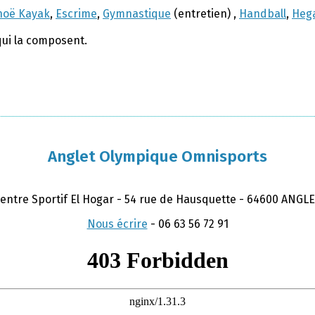
noë Kayak
,
Escrime
,
Gymnastique
(entretien) ,
Handball
,
Hega
qui la composent.
Anglet Olympique Omnisports
entre Sportif El Hogar - 54 rue de Hausquette - 64600 ANGL
Nous écrire
-
06 63 56 72 91