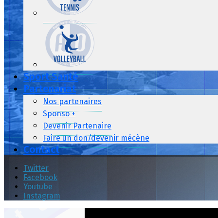
Sport Santé
Partenariat
Nos partenaires
Sponso +
Devenir Partenaire
Faire un don/devenir mécène
Contact
Twitter
Facebook
Youtube
Instagram