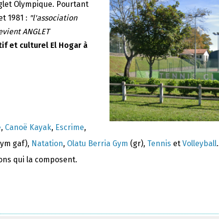
nglet Olympique. Pourtant
et 1981 :
"l'association
devient ANGLET
if et culturel El Hogar à
e
,
Canoë Kayak
,
Escrime
,
ym gaf),
Natation
,
Olatu Berria Gym
(gr),
Tennis
et
Volleyball
.
ions qui la composent.