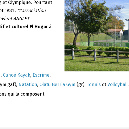
nglet Olympique. Pourtant
et 1981 :
"l'association
devient ANGLET
if et culturel El Hogar à
e
,
Canoë Kayak
,
Escrime
,
ym gaf),
Natation
,
Olatu Berria Gym
(gr),
Tennis
et
Volleyball
.
ions qui la composent.