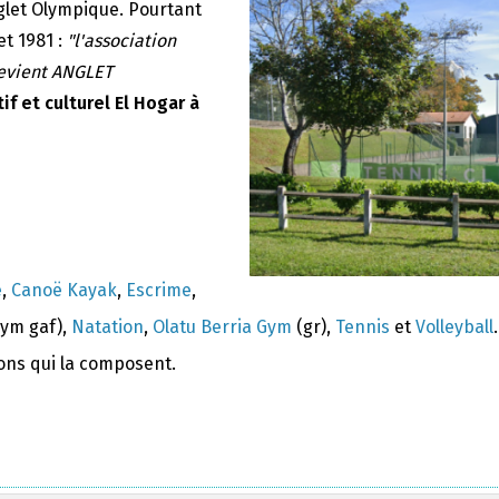
nglet Olympique. Pourtant
et 1981 :
"l'association
devient ANGLET
if et culturel El Hogar à
e
,
Canoë Kayak
,
Escrime
,
ym gaf),
Natation
,
Olatu Berria Gym
(gr),
Tennis
et
Volleyball
.
ions qui la composent.