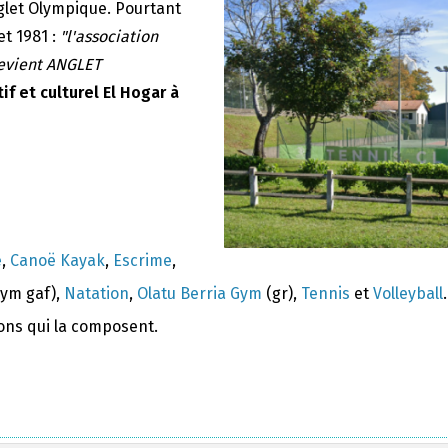
nglet Olympique. Pourtant
et 1981 :
"l'association
devient ANGLET
if et culturel El Hogar à
e
,
Canoë Kayak
,
Escrime
,
ym gaf),
Natation
,
Olatu Berria Gym
(gr),
Tennis
et
Volleyball
.
ions qui la composent.