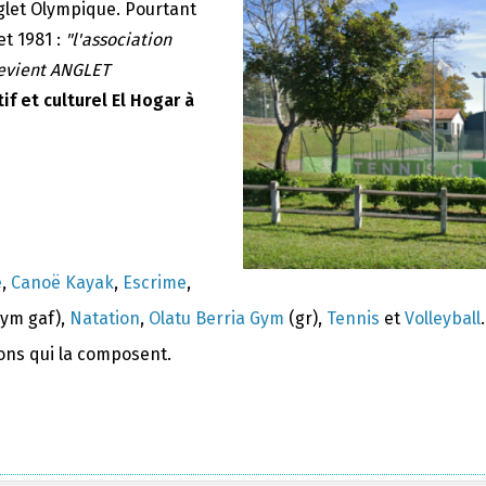
nglet Olympique. Pourtant
et 1981 :
"l'association
devient ANGLET
if et culturel El Hogar à
e
,
Canoë Kayak
,
Escrime
,
ym gaf),
Natation
,
Olatu Berria Gym
(gr),
Tennis
et
Volleyball
.
ions qui la composent.