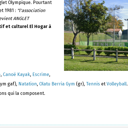
nglet Olympique. Pourtant
et 1981 :
"l'association
devient ANGLET
if et culturel El Hogar à
e
,
Canoë Kayak
,
Escrime
,
ym gaf),
Natation
,
Olatu Berria Gym
(gr),
Tennis
et
Volleyball
.
ions qui la composent.