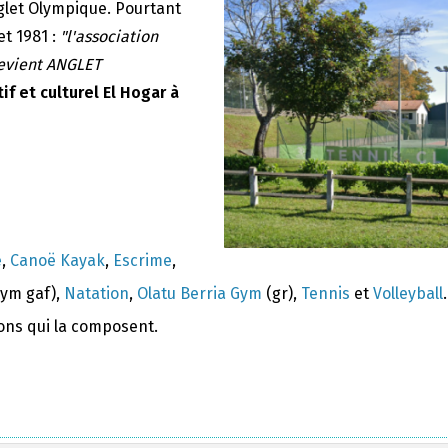
nglet Olympique. Pourtant
et 1981 :
"l'association
devient ANGLET
if et culturel El Hogar à
e
,
Canoë Kayak
,
Escrime
,
ym gaf),
Natation
,
Olatu Berria Gym
(gr),
Tennis
et
Volleyball
.
ions qui la composent.