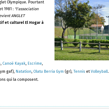
nglet Olympique. Pourtant
et 1981 :
"l'association
devient ANGLET
if et culturel El Hogar à
e
,
Canoë Kayak
,
Escrime
,
ym gaf),
Natation
,
Olatu Berria Gym
(gr),
Tennis
et
Volleyball
.
ions qui la composent.