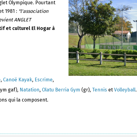
nglet Olympique. Pourtant
et 1981 :
"l'association
devient ANGLET
if et culturel El Hogar à
e
,
Canoë Kayak
,
Escrime
,
ym gaf),
Natation
,
Olatu Berria Gym
(gr),
Tennis
et
Volleyball
.
ions qui la composent.