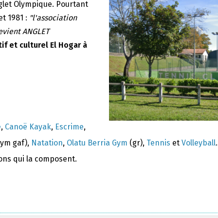
nglet Olympique. Pourtant
et 1981 :
"l'association
devient ANGLET
if et culturel El Hogar à
e
,
Canoë Kayak
,
Escrime
,
ym gaf),
Natation
,
Olatu Berria Gym
(gr),
Tennis
et
Volleyball
.
ions qui la composent.