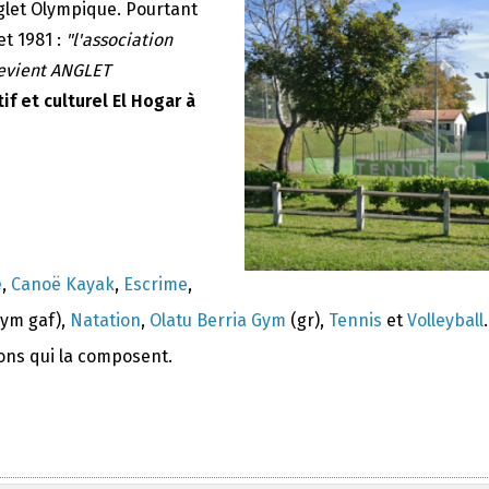
nglet Olympique. Pourtant
et 1981 :
"l'association
devient ANGLET
if et culturel El Hogar à
e
,
Canoë Kayak
,
Escrime
,
ym gaf),
Natation
,
Olatu Berria Gym
(gr),
Tennis
et
Volleyball
.
ions qui la composent.