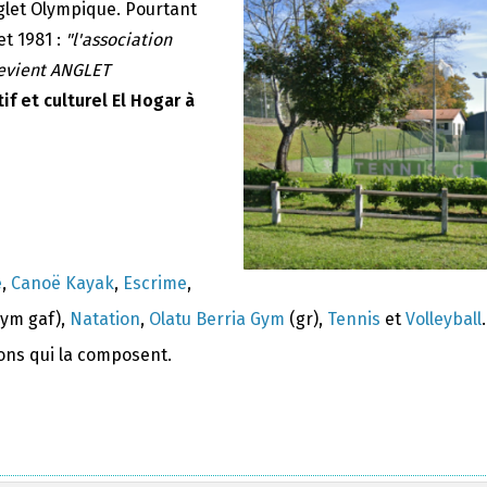
nglet Olympique. Pourtant
et 1981 :
"l'association
devient ANGLET
if et culturel El Hogar à
e
,
Canoë Kayak
,
Escrime
,
ym gaf),
Natation
,
Olatu Berria Gym
(gr),
Tennis
et
Volleyball
.
ions qui la composent.