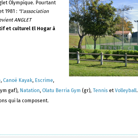
nglet Olympique. Pourtant
et 1981 :
"l'association
devient ANGLET
if et culturel El Hogar à
e
,
Canoë Kayak
,
Escrime
,
ym gaf),
Natation
,
Olatu Berria Gym
(gr),
Tennis
et
Volleyball
.
ions qui la composent.