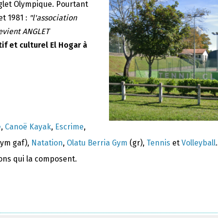
nglet Olympique. Pourtant
et 1981 :
"l'association
devient ANGLET
if et culturel El Hogar à
e
,
Canoë Kayak
,
Escrime
,
ym gaf),
Natation
,
Olatu Berria Gym
(gr),
Tennis
et
Volleyball
.
ions qui la composent.