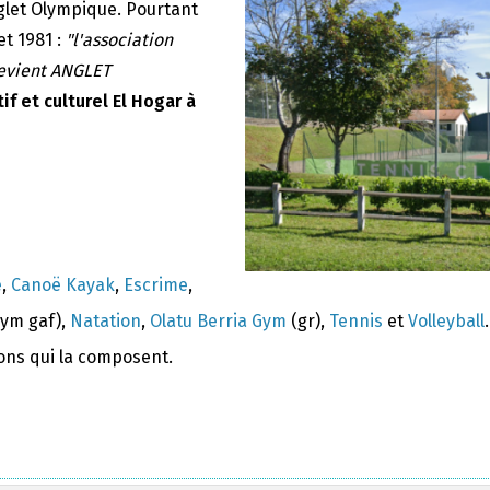
nglet Olympique. Pourtant
et 1981 :
"l'association
devient ANGLET
if et culturel El Hogar à
e
,
Canoë Kayak
,
Escrime
,
ym gaf),
Natation
,
Olatu Berria Gym
(gr),
Tennis
et
Volleyball
.
ions qui la composent.