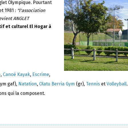
nglet Olympique. Pourtant
et 1981 :
"l'association
devient ANGLET
if et culturel El Hogar à
e
,
Canoë Kayak
,
Escrime
,
ym gaf),
Natation
,
Olatu Berria Gym
(gr),
Tennis
et
Volleyball
.
ions qui la composent.