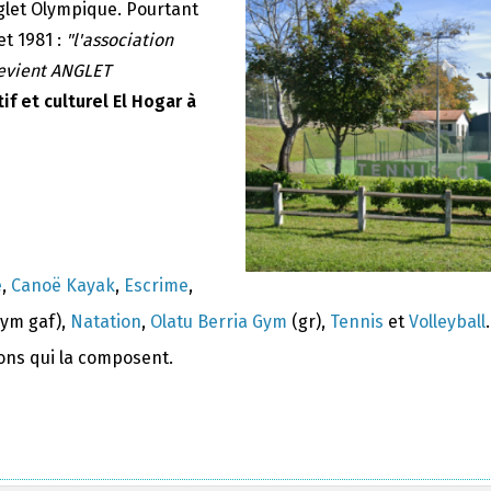
nglet Olympique. Pourtant
et 1981 :
"l'association
devient ANGLET
if et culturel El Hogar à
e
,
Canoë Kayak
,
Escrime
,
ym gaf),
Natation
,
Olatu Berria Gym
(gr),
Tennis
et
Volleyball
.
ions qui la composent.