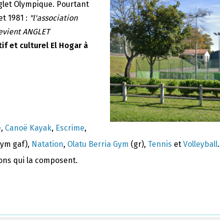
nglet Olympique. Pourtant
et 1981 :
"l'association
devient ANGLET
if et culturel El Hogar à
e
,
Canoë Kayak
,
Escrime
,
ym gaf),
Natation
,
Olatu Berria Gym
(gr),
Tennis
et
Volleyball
.
ions qui la composent.