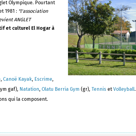
nglet Olympique. Pourtant
et 1981 :
"l'association
devient ANGLET
if et culturel El Hogar à
e
,
Canoë Kayak
,
Escrime
,
ym gaf),
Natation
,
Olatu Berria Gym
(gr),
Tennis
et
Volleyball
.
ions qui la composent.