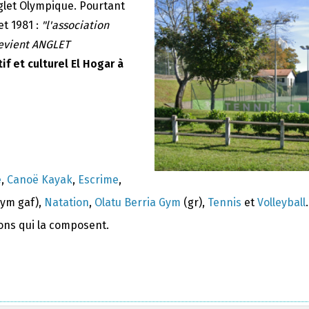
nglet Olympique. Pourtant
et 1981 :
"l'association
devient ANGLET
if et culturel El Hogar à
e
,
Canoë Kayak
,
Escrime
,
ym gaf),
Natation
,
Olatu Berria Gym
(gr),
Tennis
et
Volleyball
.
ions qui la composent.