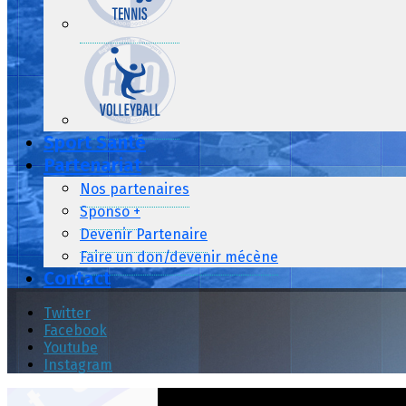
Sport Santé
Partenariat
Nos partenaires
Sponso +
Devenir Partenaire
Faire un don/devenir mécène
Contact
Twitter
Facebook
Youtube
Instagram