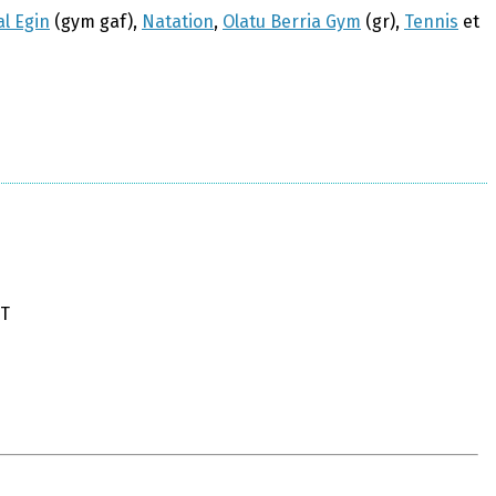
l Egin
(gym gaf),
Natation
,
Olatu Berria Gym
(gr),
Tennis
et
ET