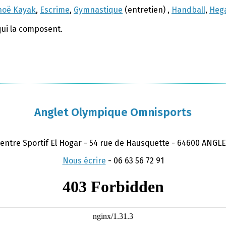
noë Kayak
,
Escrime
,
Gymnastique
(entretien) ,
Handball
,
Hega
qui la composent.
Anglet Olympique Omnisports
entre Sportif El Hogar - 54 rue de Hausquette - 64600 ANGL
Nous écrire
-
06 63 56 72 91