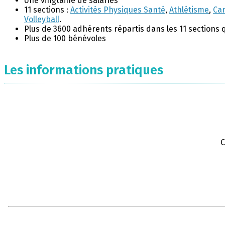
Une vingtaine de salariés
11 sections :
Activités Physiques Santé
,
Athlétisme
,
Ca
Volleyball
.
Plus de 3600 adhérents répartis dans les 11 sections 
Plus de 100 bénévoles
Les informations pratiques
C