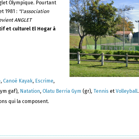
nglet Olympique. Pourtant
et 1981 :
"l'association
devient ANGLET
if et culturel El Hogar à
e
,
Canoë Kayak
,
Escrime
,
ym gaf),
Natation
,
Olatu Berria Gym
(gr),
Tennis
et
Volleyball
.
ions qui la composent.