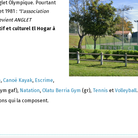
nglet Olympique. Pourtant
et 1981 :
"l'association
devient ANGLET
if et culturel El Hogar à
e
,
Canoë Kayak
,
Escrime
,
ym gaf),
Natation
,
Olatu Berria Gym
(gr),
Tennis
et
Volleyball
.
ions qui la composent.