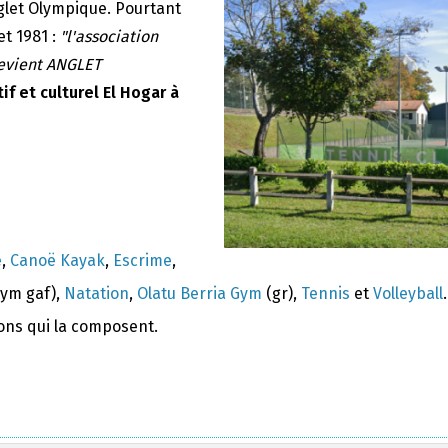
nglet Olympique. Pourtant
et 1981 :
"l'association
devient ANGLET
if et culturel El Hogar à
e
,
Canoë Kayak
,
Escrime
,
ym gaf),
Natation
,
Olatu Berria Gym
(gr),
Tennis
et
Volleyball
.
ions qui la composent.