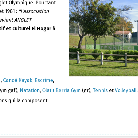
nglet Olympique. Pourtant
et 1981 :
"l'association
devient ANGLET
if et culturel El Hogar à
e
,
Canoë Kayak
,
Escrime
,
ym gaf),
Natation
,
Olatu Berria Gym
(gr),
Tennis
et
Volleyball
.
ions qui la composent.