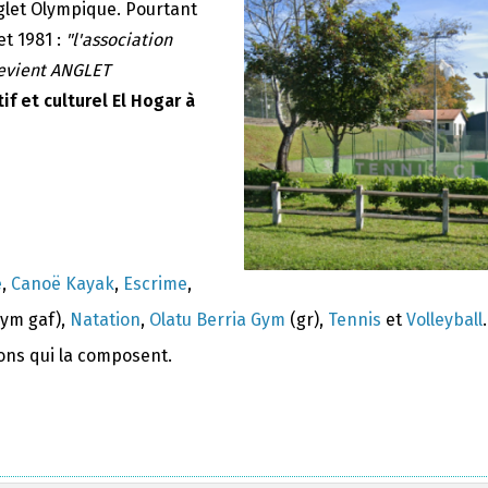
nglet Olympique. Pourtant
et 1981 :
"l'association
devient ANGLET
if et culturel El Hogar à
e
,
Canoë Kayak
,
Escrime
,
ym gaf),
Natation
,
Olatu Berria Gym
(gr),
Tennis
et
Volleyball
.
ions qui la composent.