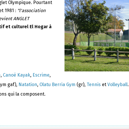
nglet Olympique. Pourtant
et 1981 :
"l'association
devient ANGLET
if et culturel El Hogar à
e
,
Canoë Kayak
,
Escrime
,
ym gaf),
Natation
,
Olatu Berria Gym
(gr),
Tennis
et
Volleyball
.
ions qui la composent.