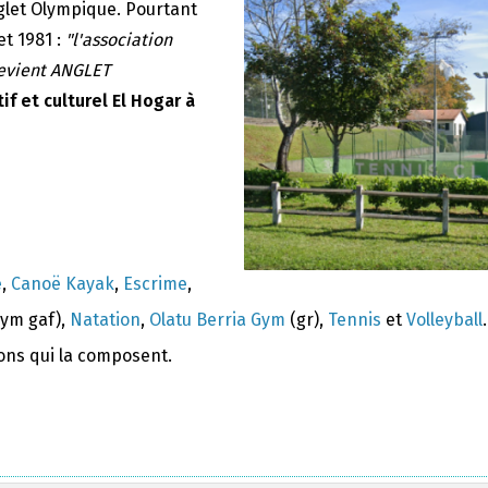
nglet Olympique. Pourtant
et 1981 :
"l'association
devient ANGLET
if et culturel El Hogar à
e
,
Canoë Kayak
,
Escrime
,
ym gaf),
Natation
,
Olatu Berria Gym
(gr),
Tennis
et
Volleyball
.
ions qui la composent.