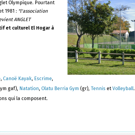
nglet Olympique. Pourtant
et 1981 :
"l'association
devient ANGLET
if et culturel El Hogar à
e
,
Canoë Kayak
,
Escrime
,
ym gaf),
Natation
,
Olatu Berria Gym
(gr),
Tennis
et
Volleyball
.
ions qui la composent.