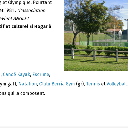
nglet Olympique. Pourtant
et 1981 :
"l'association
devient ANGLET
if et culturel El Hogar à
e
,
Canoë Kayak
,
Escrime
,
ym gaf),
Natation
,
Olatu Berria Gym
(gr),
Tennis
et
Volleyball
.
ions qui la composent.