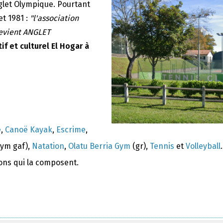
nglet Olympique. Pourtant
et 1981 :
"l'association
devient ANGLET
if et culturel El Hogar à
e
,
Canoë Kayak
,
Escrime
,
ym gaf),
Natation
,
Olatu Berria Gym
(gr),
Tennis
et
Volleyball
.
ions qui la composent.