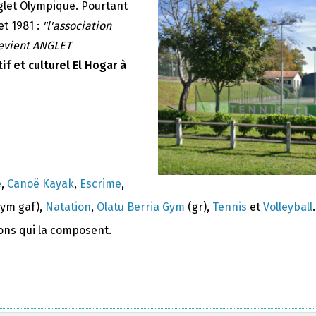
nglet Olympique. Pourtant
et 1981 :
"l'association
devient ANGLET
if et culturel El Hogar à
e
,
Canoë Kayak
,
Escrime
,
ym gaf),
Natation
,
Olatu Berria Gym
(gr),
Tennis
et
Volleyball
.
ions qui la composent.