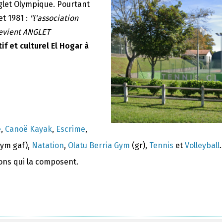
nglet Olympique. Pourtant
et 1981 :
"l'association
devient ANGLET
if et culturel El Hogar à
e
,
Canoë Kayak
,
Escrime
,
ym gaf),
Natation
,
Olatu Berria Gym
(gr),
Tennis
et
Volleyball
.
ions qui la composent.