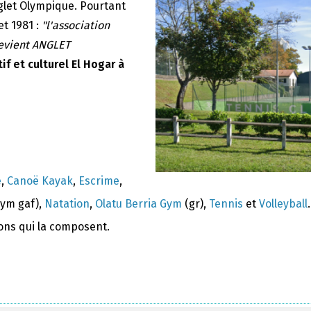
nglet Olympique. Pourtant
et 1981 :
"l'association
devient ANGLET
if et culturel El Hogar à
e
,
Canoë Kayak
,
Escrime
,
ym gaf),
Natation
,
Olatu Berria Gym
(gr),
Tennis
et
Volleyball
.
ions qui la composent.